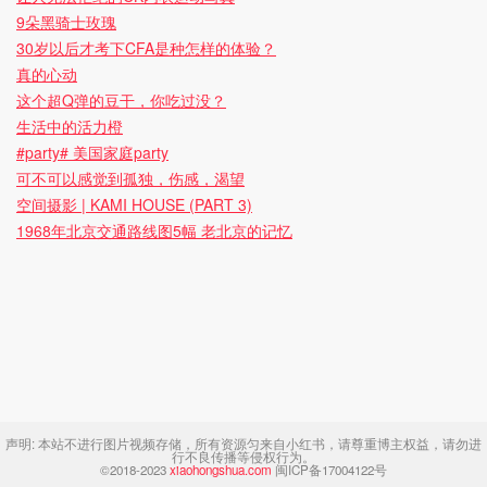
9朵黑骑士玫瑰
30岁以后才考下CFA是种怎样的体验？
真的心动
这个超Q弹的豆干，你吃过没？
生活中的活力橙
#party# 美国家庭party
可不可以感觉到孤独，伤感，渴望
空间摄影 | KAMI HOUSE (PART 3)
1968年北京交通路线图5幅 老北京的记忆
声明:
本站不进行图片视频存储，所有资源匀来自小红书，请尊重博主权益，请勿进
行不良传播等侵权行为。
©2018-2023
xiaohongshua.com
闽ICP备17004122号