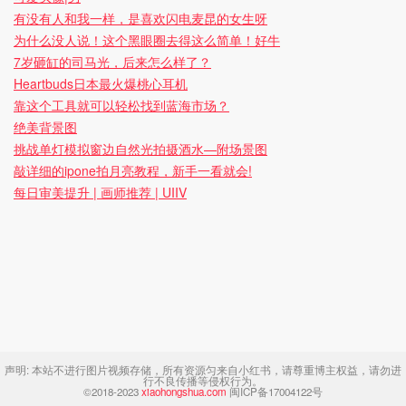
有没有人和我一样，是喜欢闪电麦昆的女生呀
为什么没人说！这个黑眼圈去得这么简单！好牛
7岁砸缸的司马光，后来怎么样了？
Heartbuds日本最火爆桃心耳机
靠这个工具就可以轻松找到蓝海市场？
绝美背景图
挑战单灯模拟窗边自然光拍摄酒水—附场景图
敲详细的ipone拍月亮教程，新手一看就会!
每日审美提升 | 画师推荐 | UIIV
声明:
本站不进行图片视频存储，所有资源匀来自小红书，请尊重博主权益，请勿进
行不良传播等侵权行为。
©2018-2023
xiaohongshua.com
闽ICP备17004122号