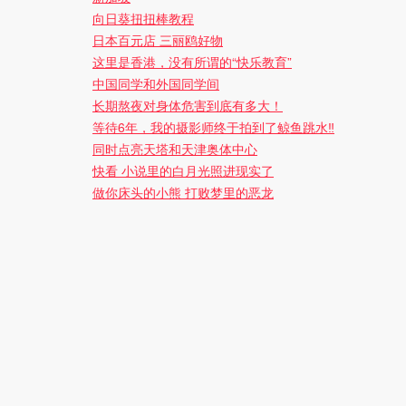
向日葵扭扭棒教程
日本百元店 三丽鸥好物
这里是香港，没有所谓的“快乐教育”
中国同学和外国同学间
长期熬夜对身体危害到底有多大！
等待6年，我的摄影师终于拍到了鲸鱼跳水‼️
同时点亮天塔和天津奥体中心
快看 小说里的白月光照进现实了
做你床头的小熊 打败梦里的恶龙