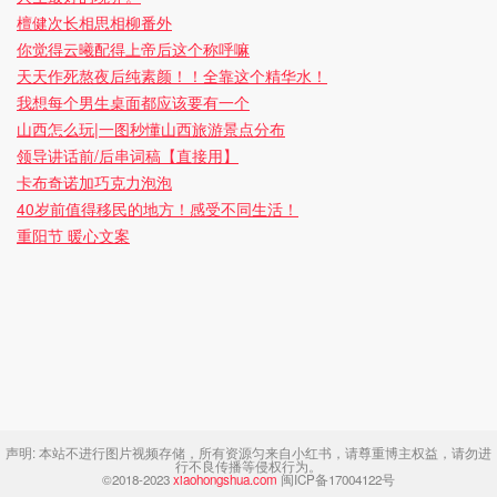
檀健次长相思相柳番外
你觉得云曦配得上帝后这个称呼嘛
天天作死熬夜后纯素颜！！全靠这个精华水！
我想每个男生桌面都应该要有一个
山西怎么玩|一图秒懂山西旅游景点分布
领导讲话前/后串词稿【直接用】
卡布奇诺加巧克力泡泡
40岁前值得移民的地方！感受不同生活！
重阳节 暖心文案
声明:
本站不进行图片视频存储，所有资源匀来自小红书，请尊重博主权益，请勿进
行不良传播等侵权行为。
©2018-2023
xiaohongshua.com
闽ICP备17004122号