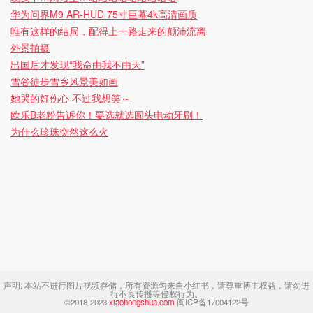
华为问界M9 AR-HUD 75寸巨幕4k高清画质
唯有这样的结局，配得上一路走来的颠沛流离
外景拍摄
出国后才发现“我命由我不由天”
雪谷徒步雪乡风景美如画
她哭的好伤心 不过我想笑～
欧乐B老粉告诉你！要选就选圆头电动牙刷！
为什么珍珠突然这么火
声明:
本站不进行图片视频存储，所有资源匀来自小红书，请尊重博主权益，请勿进
行不良传播等侵权行为。
©2018-2023
xiaohongshua.com
闽ICP备17004122号