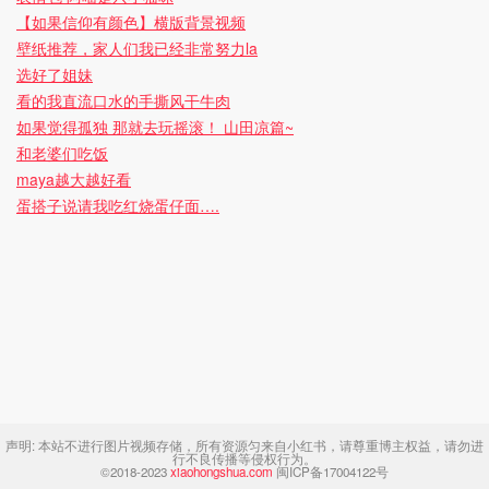
【如果信仰有颜色】横版背景视频
壁纸推荐，家人们我已经非常努力la
选好了姐妹
看的我直流口水的手撕风干牛肉
如果觉得孤独 那就去玩摇滚！ 山田凉篇~
和老婆们吃饭
maya越大越好看
蛋搭子说请我吃红烧蛋仔面….
声明:
本站不进行图片视频存储，所有资源匀来自小红书，请尊重博主权益，请勿进
行不良传播等侵权行为。
©2018-2023
xiaohongshua.com
闽ICP备17004122号