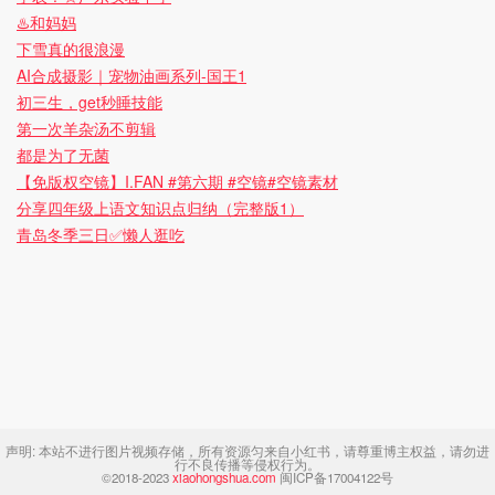
♨️和妈妈
下雪真的很浪漫
AI合成摄影｜宠物油画系列-国王1
初三生，get秒睡技能
第一次羊杂汤不剪辑
都是为了无菌
【免版权空镜】I.FAN #第六期 #空镜#空镜素材
分享四年级上语文知识点归纳（完整版1）
青岛冬季三日✅懒人逛吃
声明:
本站不进行图片视频存储，所有资源匀来自小红书，请尊重博主权益，请勿进
行不良传播等侵权行为。
©2018-2023
xiaohongshua.com
闽ICP备17004122号