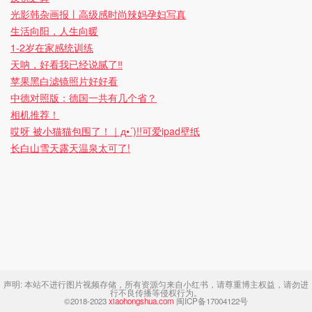
光影韩杂画报丨高级感时尚辣妈孕妇写真
生活向阳，人生向暖
1-2岁在家感统训练
天呐，好看我已经说腻了‼️
苹果黑白滤镜照片好好看
中德对照版：德国一共有几个省？
相机推荐！
哎呀 被小猫猫包围了！｜д•´)!!可爱ipad壁纸
长白山雪天露天温泉太可了!
声明:
本站不进行图片视频存储，所有资源匀来自小红书，请尊重博主权益，请勿进
行不良传播等侵权行为。
©2018-2023
xiaohongshua.com
闽ICP备17004122号