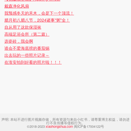
戴森净化风扇
我预感冬天的禾木，会是下一个顶流！
腊月初八腊八节，2024诸事"粥"全！
自从用了这款保湿袜
高端足浴会所（第二篇）
选瓷砖，我会啊
谁会不爱海底捞的番茄锅
出去玩的一些照片记录～
在淮安拍到好看的照片啦！！！
声明:
本站不进行图片视频存储，所有资源匀来自小红书，请尊重博主权益，请勿进
行不良传播等侵权行为。
©2018-2023
xiaohongshua.com
闽ICP备17004122号