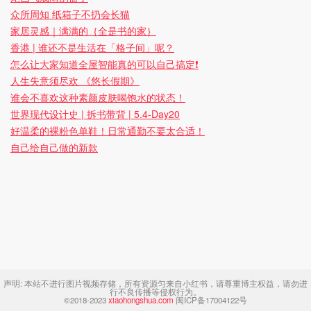
众所周知 纸箱子不扔会长猫
家居灵感｜满满的｛全是书的家｝
香港 | 谁还不是生活在「格子间」呢？
怎么让大家知道全屋智能真的可以自己搞定❗️
人生失意须尽欢 《悠长假期》
谁会不喜欢这种素颜皮肤喝饱水的状态！
世界现代设计史 | 拆书带背 | 5.4-Day20
好温柔的裸粉色单鞋！日常通勤不要太合适！
自己给自己做的新款
声明:
本站不进行图片视频存储，所有资源匀来自小红书，请尊重博主权益，请勿进
行不良传播等侵权行为。
©2018-2023
xiaohongshua.com
闽ICP备17004122号