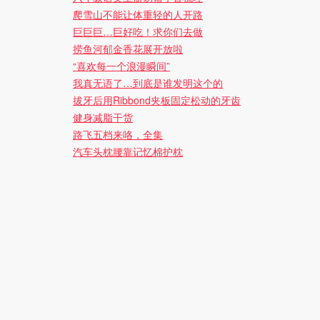
爬雪山不能让体重轻的人开路
巨巨巨…巨好吃！求你们去做
捞鱼河郁金香花展开放啦
“喜欢每一个浪漫瞬间”
我真无语了…到底是谁发明这个的
拔牙后用Ribbond夹板固定松动的牙齿
健身减脂干货
路飞五档来咯，全集
汽车头枕腰靠记忆棉护枕