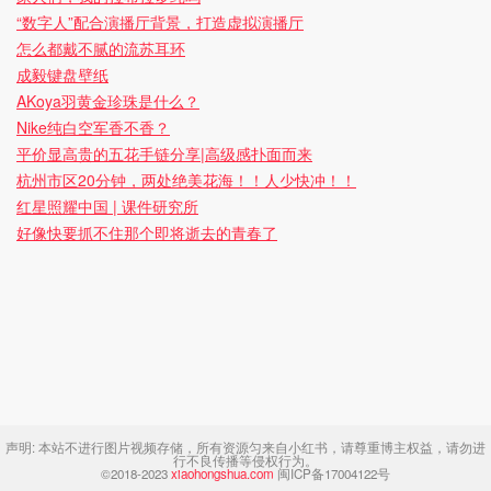
“数字人”配合演播厅背景，打造虚拟演播厅
怎么都戴不腻的流苏耳环
成毅键盘壁纸
AKoya羽黄金珍珠是什么？
Nike纯白空军香不香？
平价显高贵的五花手链分享|高级感扑面而来
杭州市区20分钟，两处绝美花海！！人少快冲！！
红星照耀中国 | 课件研究所
好像快要抓不住那个即将逝去的青春了
声明:
本站不进行图片视频存储，所有资源匀来自小红书，请尊重博主权益，请勿进
行不良传播等侵权行为。
©2018-2023
xiaohongshua.com
闽ICP备17004122号