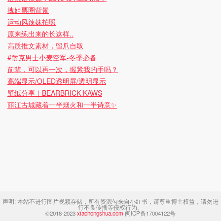
拽姐票圈背景
运动风辣妹拍照
原来练出来的长这样..
高质推文素材，留爪自取
#耐克男士小麦空军-冬季必备
前辈，可以再一次，握紧我的手吗？
高端显示/OLED透明屏/透明显示
壁纸分享｜BEARBRICK KAWS
丽江古城藏着一半烟火和一半诗意✨
声明:
本站不进行图片视频存储，所有资源匀来自小红书，请尊重博主权益，请勿进
行不良传播等侵权行为。
©2018-2023
xiaohongshua.com
闽ICP备17004122号