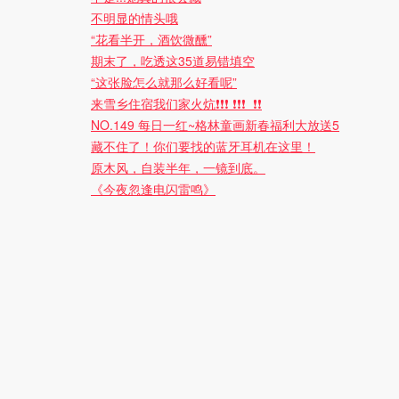
不明显的情头哦
“花看半开，酒饮微醺”
期末了，吃透这35道易错填空
“这张脸怎么就那么好看呢”
来雪乡住宿我们家火炕❗️❗️❗ ❗️❗️❗️ ️ ❗️❗️
NO.149 每日一红~格林童画新春福利大放送5
藏不住了！你们要找的蓝牙耳机在这里！
原木风，自装半年，一镜到底。
《今夜忽逢电闪雷鸣》