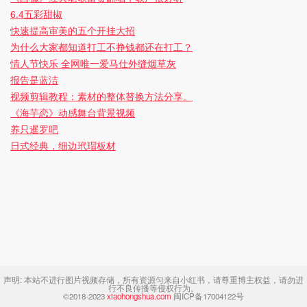
6.4五彩甜椒
快速提高审美的五个开挂大招
为什么大家都知道打工不挣钱都还在打工？
情人节快乐 全网唯一爱马仕外缝烟草灰
报告是蓝洁
视频剪辑教程：素材的整体替换方法分享。
《海芋恋》动感舞台背景视频
养只暹罗吧
日式经典，细边玳瑁板材
声明:
本站不进行图片视频存储，所有资源匀来自小红书，请尊重博主权益，请勿进
行不良传播等侵权行为。
©2018-2023
xiaohongshua.com
闽ICP备17004122号