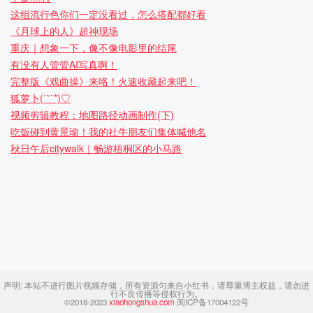
这组流行色你们一定没看过，怎么搭配都好看
《月球上的人》超神现场
重庆｜想象一下，像不像电影里的结尾
有没有人管管AI写真啊！
完整版《戏曲操》来咯！火速收藏起来吧！
狐萝卜(ˊ˘ˋ*)♡
视频剪辑教程：地图路径动画制作(下)
吃饭碰到黄景瑜！我的社牛朋友们集体喊他名
秋日午后citywalk｜畅游梧桐区的小马路
声明:
本站不进行图片视频存储，所有资源匀来自小红书，请尊重博主权益，请勿进
行不良传播等侵权行为。
©2018-2023
xiaohongshua.com
闽ICP备17004122号