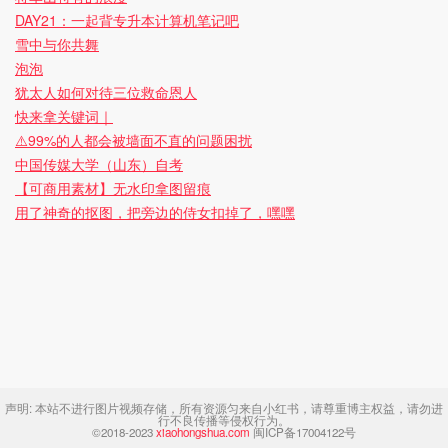
DAY21：一起背专升本计算机笔记吧
雪中与你共舞
泡泡
犹太人如何对待三位救命恩人
快来拿关键词｜
⚠️99%的人都会被墙面不直的问题困扰
中国传媒大学（山东）自考
【可商用素材】无水印拿图留痕
用了神奇的抠图，把旁边的侍女扣掉了，嘿嘿
声明:
本站不进行图片视频存储，所有资源匀来自小红书，请尊重博主权益，请勿进
行不良传播等侵权行为。
©2018-2023
xiaohongshua.com
闽ICP备17004122号