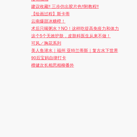
建议收藏‼️ 三步仿出胶片色‼️附教程‼️
【绘画过程】斯卡蒂
云南爆甜冰糖橙！
术后只喝粥水？NO！这样吃提高免疫力和体力
这个5个无效护肤，皮肤科医生从来不做！
可风／胸花系列
美人鱼潜水｜福州 亚特兰蒂斯｜复古水下世界
90后宝妈自律打卡
檀健次长相思相柳番外