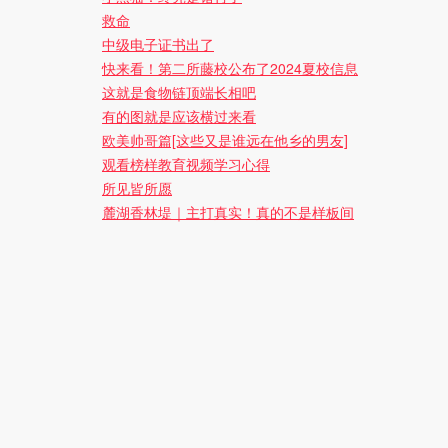
救命
中级电子证书出了
快来看！第二所藤校公布了2024夏校信息
这就是食物链顶端长相吧
有的图就是应该横过来看
欧美帅哥篇[这些又是谁远在他乡的男友]
观看榜样教育视频学习心得
所见皆所愿
麓湖香林堤｜主打真实！真的不是样板间