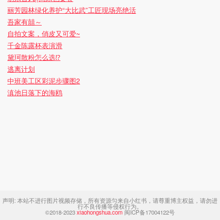
丽芳园林绿化养护“大比武”工匠现场亮绝活
吾家有囍～
自拍文案，俏皮又可爱~
千金陈露杯表演滑
黛珂散粉怎么选⁉️
逃离计划
中班美工区彩泥步骤图2
滇池日落下的海鸥
声明:
本站不进行图片视频存储，所有资源匀来自小红书，请尊重博主权益，请勿进
行不良传播等侵权行为。
©2018-2023
xiaohongshua.com
闽ICP备17004122号