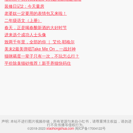
装修日记2：今天量房
老婆奴一定要用的表情包又来啦！
二年级语文（上册）
春天，正是喝春酿新酒的大好时节
进来选个成功人士头像
致两千年里，全部的你 ｜ 艾伦·耶格尔
美末2最美弹唱Take Me On，一战封神
猫咪噶蛋一辈子只有一次，不玩怎么行？
平价除臭猫砂推荐！新手养猫快码住
声明:
本站不进行图片视频存储，所有资源匀来自小红书，请尊重博主权益，请勿进
行不良传播等侵权行为。
©2018-2023
xiaohongshua.com
闽ICP备17004122号