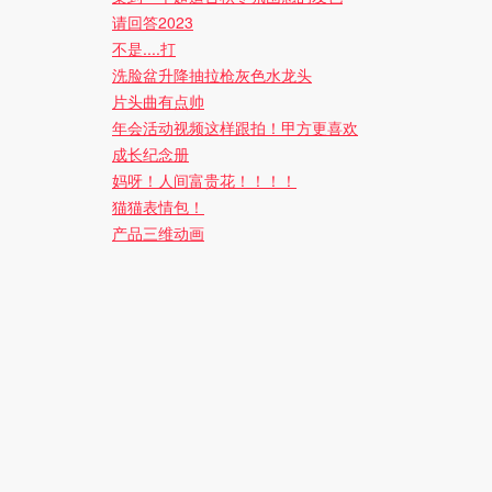
请回答2023
不是....打
洗脸盆升降抽拉枪灰色水龙头
片头曲有点帅
年会活动视频这样跟拍！甲方更喜欢
成长纪念册
妈呀！人间富贵花！！！！
猫猫表情包！
产品三维动画