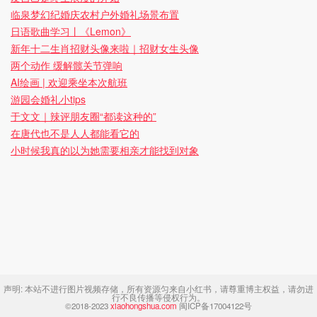
临泉梦幻纪婚庆农村户外婚礼场景布置
日语歌曲学习丨《Lemon》
新年十二生肖招财头像来啦｜招财女生头像
两个动作 缓解髋关节弹响
AI绘画 | 欢迎乘坐本次航班
游园会婚礼小tips
于文文｜辣评朋友圈“都读这种的”
在唐代也不是人人都能看它的
小时候我真的以为她需要相亲才能找到对象
声明:
本站不进行图片视频存储，所有资源匀来自小红书，请尊重博主权益，请勿进
行不良传播等侵权行为。
©2018-2023
xiaohongshua.com
闽ICP备17004122号