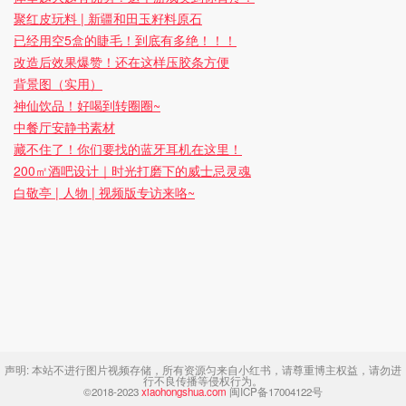
聚红皮玩料 | 新疆和田玉籽料原石
已经用空5盒的睫毛！到底有多绝！！！
改造后效果爆赞！还在这样压胶条方便
背景图（实用）
神仙饮品！好喝到转圈圈~
中餐厅安静书素材
藏不住了！你们要找的蓝牙耳机在这里！
200㎡酒吧设计｜时光打磨下的威士忌灵魂
白敬亭 | 人物 | 视频版专访来咯~
声明:
本站不进行图片视频存储，所有资源匀来自小红书，请尊重博主权益，请勿进
行不良传播等侵权行为。
©2018-2023
xiaohongshua.com
闽ICP备17004122号