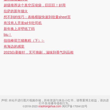
超级推荐这个真空压缩袋，巨巨巨！好用
拉萨的新年烟火
想不到的技巧：表格模版快速到批量sheet页
有没有人开发sd卡吐司机
新年换上岸壁纸了吗
biu！
扭扭棒荷兰猪教程（下）✨
有海边的感觉
2023白毫银针，无可挑剔，滋味到香气到品相
声明:
本站不进行图片视频存储，所有资源匀来自小红书，请尊重博主权益，请勿进
行不良传播等侵权行为。
©2018-2023
xiaohongshua.com
闽ICP备17004122号