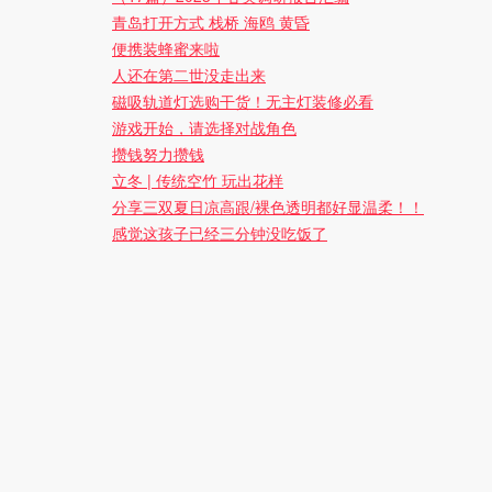
青岛打开方式 栈桥 海鸥 黄昏
便携装蜂蜜来啦
人还在第二世没走出来
磁吸轨道灯选购干货！无主灯装修必看
游戏开始，请选择对战角色
攒钱努力攒钱
立冬 | 传统空竹 玩出花样
分享三双夏日凉高跟/裸色透明都好显温柔！！
感觉这孩子已经三分钟没吃饭了