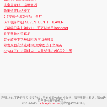
儿童居家服，温馨舒适
隐形矫正快结束了
5-7岁孩子课堂作品—鱼灯
SVT电脑壁纸| SEVENTEENTH HEAVEN
【留学日常】姐妹们，千万别单手骑scooter
香芋紫味的留真尼
架子鼓基本功每日陪练-初级第8集
零食原创高清素材!!礼貌拿图冻干坚果芙
day33 苍山之巅独自一人眺望远方AIGC文生图
声明:
本站不进行图片视频存储，所有资源匀来自小红书，请尊重博主权益，请勿进
行不良传播等侵权行为。
©2018-2023
xiaohongshua.com
闽ICP备17004122号