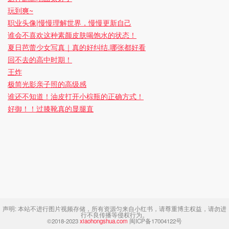
玩到爽~
职业头像|慢慢理解世界，慢慢更新自己
谁会不喜欢这种素颜皮肤喝饱水的状态！
夏日芭蕾少女写真｜真的好纠结.哪张都好看
回不去的高中时期！
王炸
极简光影亲子照的高级感
谁还不知道！油皮打开小棕瓶的正确方式！
好御！！过膝靴真的显腿直
声明:
本站不进行图片视频存储，所有资源匀来自小红书，请尊重博主权益，请勿进
行不良传播等侵权行为。
©2018-2023
xiaohongshua.com
闽ICP备17004122号