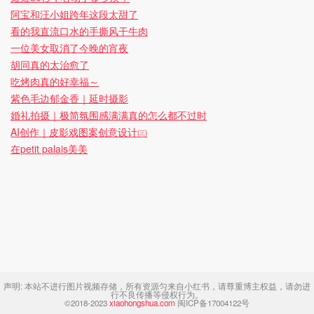
阿宝和汪小姐跨年这段太甜了
看的我直流口水的手撕风干牛肉
一位美女取消了今晚的宵夜
胡同真的太治愈了
吃烤肉真的好幸福～
紫色毛边郁金香｜延时摄影
婚礼拍摄｜极简氛围感满满真的怎么都不过时
AI创作｜皮影戏图案创意设计㈢
在petit palais美美
声明:
本站不进行图片视频存储，所有资源匀来自小红书，请尊重博主权益，请勿进
行不良传播等侵权行为。
©2018-2023
xiaohongshua.com
闽ICP备17004122号