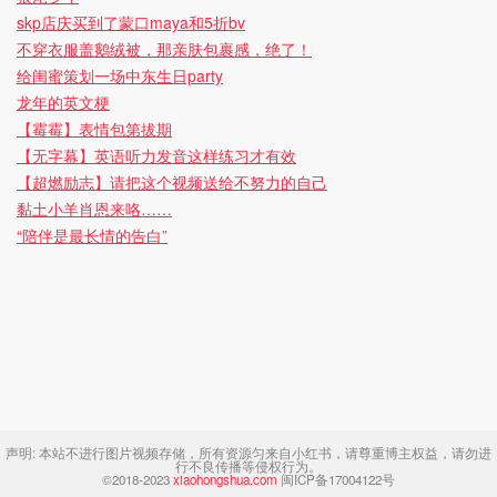
skp店庆买到了蒙口maya和5折bv
不穿衣服盖鹅绒被，那亲肤包裹感，绝了！
给闺蜜策划一场中东生日party
龙年的英文梗
【霉霉】表情包第拔期
【无字幕】英语听力发音这样练习才有效
【超燃励志】请把这个视频送给不努力的自己
黏土小羊肖恩来咯……
“陪伴是最长情的告白”
声明:
本站不进行图片视频存储，所有资源匀来自小红书，请尊重博主权益，请勿进
行不良传播等侵权行为。
©2018-2023
xiaohongshua.com
闽ICP备17004122号