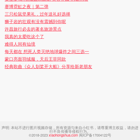
赛博霓虹之夜｜第二弹
三只松鼠坚果礼，过年送礼好选择
狮子岩的壮观有没有震撼到你呢
许昌旅行必去的著名旅游景点
我真的太爱吃这个了
难得人间有仙境
每天都在 想死人类灭绝地球爆炸之间三选一
蒙口亮面羽绒服，天后王菲同款
经典歌曲《众人划桨开大船》分享给新老朋友
声明:
本站不进行图片视频存储，所有资源匀来自小红书，请尊重博主权益，请勿进
行不良传播等侵权行为。
©2018-2023
xiaohongshua.com
闽ICP备17004122号