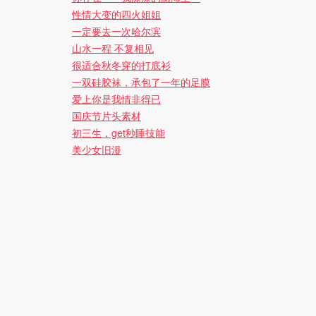
性情大变的四火姐姐
一定要去一次哈尔滨
山水一程 不复相见
很适合秋冬穿的打底衫
一双硅胶袜，承包了一年的足膜
爱上你是我情非得已
国庆节片头素材
初三生，get秒睡技能
美少女旧漫