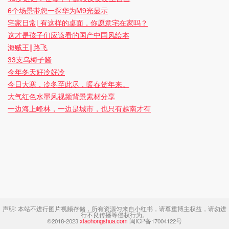
6个场景带您一探华为M9光显示
宅家日常| 有这样的桌面，你愿意宅在家吗？
这才是孩子们应该看的国产中国风绘本
海贼王‖路飞
33支乌梅子酱
今年冬天好冷好冷
今日大寒，冷冬至此尽，暖春贺年来。
大气红色水墨风视频背景素材分享
一边海上峰林，一边是城市，也只有越南才有
声明:
本站不进行图片视频存储，所有资源匀来自小红书，请尊重博主权益，请勿进
行不良传播等侵权行为。
©2018-2023
xiaohongshua.com
闽ICP备17004122号