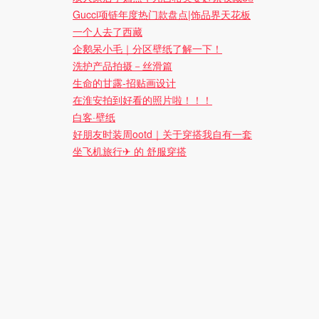
Gucci项链年度热门款盘点|饰品界天花板
一个人去了西藏
企鹅呆小毛｜分区壁纸了解一下！
洗护产品拍摄－丝滑篇
生命的甘露-招贴画设计
在淮安拍到好看的照片啦！！！
白客·壁纸
好朋友时装周ootd｜关于穿搭我自有一套
坐飞机旅行✈ 的 舒服穿搭