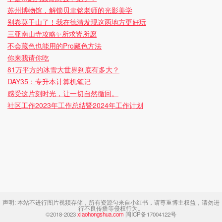
苏州博物馆，解锁贝聿铭老师的光影美学
别卷莫干山了！我在德清发现这两地方更好玩
三亚南山寺攻略✨所求皆所愿
不会藏色也能用的Pro藏色方法
你来我请你吃
81万平方的冰雪大世界到底有多大？
DAY35：专升本计算机笔记
感受这片刻时光，让一切自然循回。
社区工作2023年工作总结暨2024年工作计划
声明:
本站不进行图片视频存储，所有资源匀来自小红书，请尊重博主权益，请勿进
行不良传播等侵权行为。
©2018-2023
xiaohongshua.com
闽ICP备17004122号