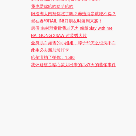
我也爱你哈哈哈哈哈哈
阳澄湖大闸蟹你吃了吗？养殖海参就吃不得？
就在睿印RAIL IN❗️好朋友时装周来袭！
唐僧:南村群童欺我老无力 纷纷play with me
BAI GONG 23AW 时装秀大片
全身肌白如雪的小姐姐，脖子却怎么也洗不白
此生必去新加坡打卡
哈尔滨拍了拍你：1580
我怀疑这是精心策划出来的吊炸天的营销事件