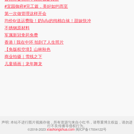
#宜园御府#完工篇，美好如约而至
第一次做管理这样开会
均价6r送运费险！奶fufu的纯棉白袜！甜妹快冲
不锈钢原材料
军属新冠拿药免费
香港 | 我在中环 拍到了人生照片
【免版权空境】山林秋色
商业拍摄｜雪线之下
儿童插画｜龙年舞龙
声明:
本站不进行图片视频存储，所有资源匀来自小红书，请尊重博主权益，请勿进
行不良传播等侵权行为。
©2018-2023
xiaohongshua.com
闽ICP备17004122号