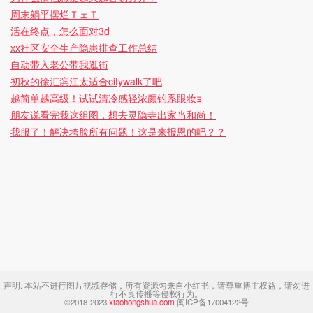
周末躺平摆烂ＴェＴ
活在终点，怎么面对3d
xx社区安全生产隐患排查工作总结
自动带入老公带我逛街
初秋的徐汇滨江太适合citywalk了吧
越简单越高级！试试清冷感轻浓颜钓系眼妆
朋友说看完我这组图，想去灵隐寺出家当和尚！
我服了！解决垮脸所有问题！这是来报恩的吧？？
声明:
本站不进行图片视频存储，所有资源匀来自小红书，请尊重博主权益，请勿进
行不良传播等侵权行为。
©2018-2023
xiaohongshua.com
闽ICP备17004122号