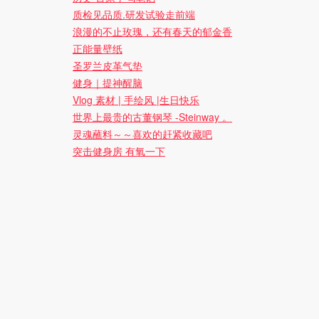
质检见品质.研发试验走前端
浪漫的不止玫瑰，还有春天的郁金香
正能量壁纸
圣罗兰皮革气垫
健身｜提神醒脑
Vlog 素材 | 手绘风 |生日快乐
世界上最贵的古董钢琴 -Steinway 。
灵魂蘸料～～喜欢的赶紧收藏吧
突击健身房 有氧一下