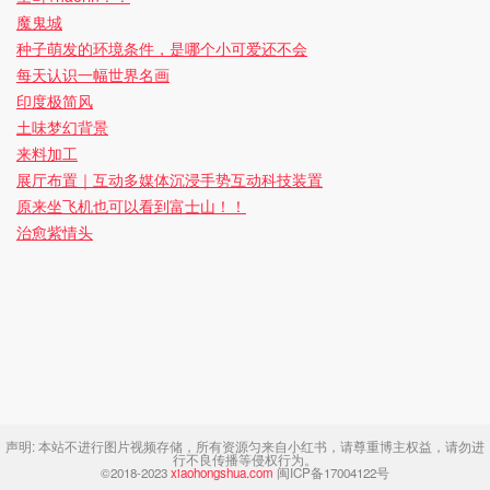
魔鬼城
种子萌发的环境条件，是哪个小可爱还不会
每天认识一幅世界名画
印度极简风
土味梦幻背景
来料加工
展厅布置｜互动多媒体沉浸手势互动科技装置
原来坐飞机也可以看到富士山！！
治愈紫情头
声明:
本站不进行图片视频存储，所有资源匀来自小红书，请尊重博主权益，请勿进
行不良传播等侵权行为。
©2018-2023
xiaohongshua.com
闽ICP备17004122号