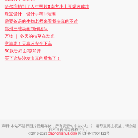
哈尔滨拍到了人生照片❣️南方小土豆爆改成功
珠宝设计｜设计手稿✨璀璨
需要备课的生物老师来看我㊙️真的不难
郑州三维动画制作团队
万物 ｜ 冬天的枯草在发光
意满离！天真蓝安全下车
50款贵妇面霜D2弹
买了这块沙发巾真的后悔了！
声明:
本站不进行图片视频存储，所有资源匀来自小红书，请尊重博主权益，请勿进
行不良传播等侵权行为。
©2018-2023
xiaohongshua.com
闽ICP备17004122号