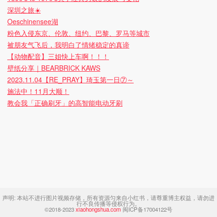
深圳之旅☀️
Oeschinensee湖
粉色入侵东京、伦敦、纽约、巴黎、罗马等城市
被朋友气飞后，我明白了情绪稳定的真谛
【动物配音】三姐快上车啊！！！
壁纸分享｜BEARBRICK KAWS
2023.11.04【RE_PRAY】琦玉第一日⑦～
施法中！11月大顺！
教会我「正确刷牙」的高智能电动牙刷
声明:
本站不进行图片视频存储，所有资源匀来自小红书，请尊重博主权益，请勿进
行不良传播等侵权行为。
©2018-2023
xiaohongshua.com
闽ICP备17004122号