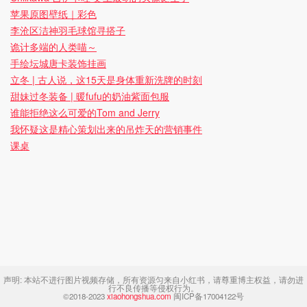
苹果原图壁纸｜彩色
李沧区洁神羽毛球馆寻搭子
诡计多端的人类喵～
手绘坛城唐卡装饰挂画
立冬 | 古人说，这15天是身体重新洗牌的时刻
甜妹过冬装备 | 暖fufu的奶油紫面包服
谁能拒绝这么可爱的Tom and Jerry
我怀疑这是精心策划出来的吊炸天的营销事件
课桌
声明:
本站不进行图片视频存储，所有资源匀来自小红书，请尊重博主权益，请勿进
行不良传播等侵权行为。
©2018-2023
xiaohongshua.com
闽ICP备17004122号