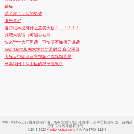
猫猫
爱了爱了，我的男孩
眼光真好
厦门根本没有什么蕞美天桥！！！！！！
减肥大实话（可能会被骂
快来学学大厂黑话，不怕听不懂领导讲话
pvc自粘地板贴木纹款防滑耐磨 真实还原
大气天空朗诵背景视频红旗飘飘背景
日本秋田｜深山里的秘汤温泉☃️
声明:
本站不进行图片视频存储，所有资源匀来自小红书，请尊重博主权益，请勿进
行不良传播等侵权行为。
©2018-2023
xiaohongshua.com
闽ICP备17004122号