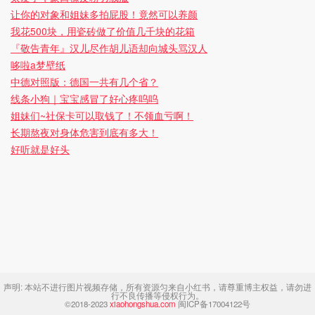
让你的对象和姐妹多拍屁股！竟然可以养颜
我花500块，用瓷砖做了价值几千块的花箱
『敬告青年』汉儿尽作胡儿语却向城头骂汉人
哆啦a梦壁纸
中德对照版：德国一共有几个省？
线条小狗｜宝宝感冒了好心疼呜呜
姐妹们~社保卡可以取钱了！不领血亏啊！
长期熬夜对身体危害到底有多大！
好听就是好头
声明:
本站不进行图片视频存储，所有资源匀来自小红书，请尊重博主权益，请勿进
行不良传播等侵权行为。
©2018-2023
xiaohongshua.com
闽ICP备17004122号