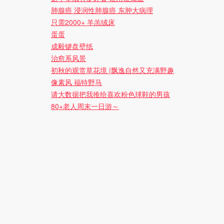
肺腺癌 浸润性肺腺癌 东肿大病理
只需2000+ 羊羔绒床
蛋蛋
成毅键盘壁纸
治愈系风景
初秋的观赏草花境 |飘逸自然又充满野趣
像素风 福特野马
请大数据把我推给喜欢粉色球鞋的男孩
80+老人周末一日游～