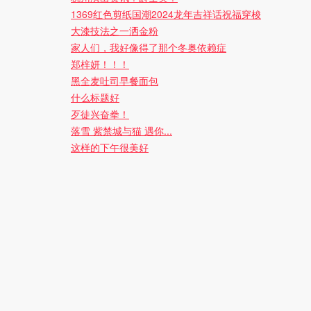
1369红色剪纸国潮2024龙年吉祥话祝福穿梭
大漆技法之一洒金粉
家人们，我好像得了那个冬奥依赖症
郑梓妍！！！
黑全麦吐司早餐面包
什么标题好
歹徒兴奋拳！
落雪 紫禁城与猫 遇你...
这样的下午很美好