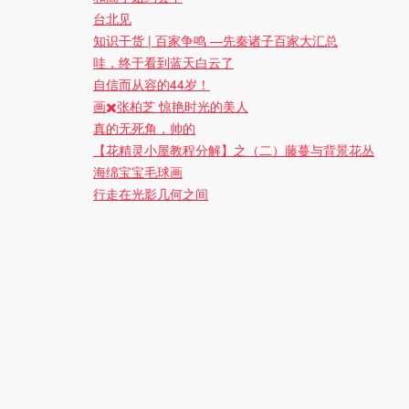
台北见
知识干货 | 百家争鸣 —先秦诸子百家大汇总
哇，终于看到蓝天白云了
自信而从容的44岁！
画✖️张柏芝 惊艳时光的美人
真的无死角，帅的
【花精灵小屋教程分解】之（二）藤蔓与背景花丛
海绵宝宝毛球画
行走在光影几何之间