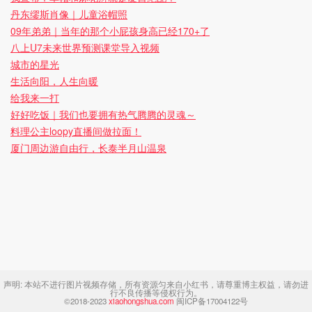
丹东缪斯肖像｜儿童浴帽照
09年弟弟｜当年的那个小屁孩身高已经170+了
八上U7未来世界预测课堂导入视频
城市的星光
生活向阳，人生向暖
给我来一打
好好吃饭｜我们也要拥有热气腾腾的灵魂～
料理公主loopy直播间做拉面！
厦门周边游自由行，长泰半月山温泉
声明:
本站不进行图片视频存储，所有资源匀来自小红书，请尊重博主权益，请勿进
行不良传播等侵权行为。
©2018-2023
xiaohongshua.com
闽ICP备17004122号