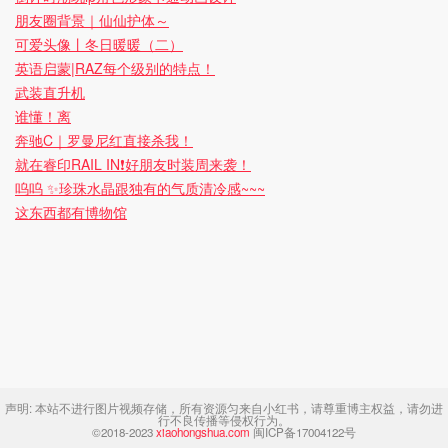
朋友圈背景｜仙仙护体～
可爱头像丨冬日暖暖（二）
英语启蒙|RAZ每个级别的特点！
武装直升机
谁懂！离
奔驰C｜罗曼尼红直接杀我！
就在睿印RAIL IN❗️好朋友时装周来袭！
呜呜 ✨珍珠水晶跟独有的气质清冷感~~~
这东西都有博物馆
声明:
本站不进行图片视频存储，所有资源匀来自小红书，请尊重博主权益，请勿进
行不良传播等侵权行为。
©2018-2023
xiaohongshua.com
闽ICP备17004122号